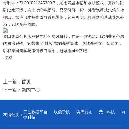
专利号：ZL201821245309.7，采用表里水箱加水双模式，烹调时碰
到缺水环境，会主动蜂鸣提醒。只需轻轻一按，外置隐蔽式水箱主动
弹出。如许加水操作既可避免烫伤，还有可防止打开蒸箱造成蒸汽外
溢，影响食品原味。
奥田集成灶其实不是简朴的功效拼接，而是一款充足击破消费者心房
的厨房好物。它带来了 越级 式的高效集成，烹调多样化、智能化，
以和家居美学与康健糊口理念，赶紧来pick它吧！
-玖鼎
上一篇：
首页
下一篇：
新闻中心
工艺数据平台
玖鼎学院
供需发布
元一科技
尚
友情链接：
捷科技