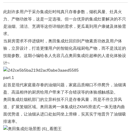
此刻许多用户于采办集成灶时纯真只存眷参数，烟机风量、灶具火
力、产物功效等，这是一定选项。但一台优异的集成灶要解决的不只
是油烟、清洁、烹调等这些详细的需求，更瓜葛到用户康健及体验需
求。
当厨房需求不停进级时，奥田集成灶回归到产物素质功效及用户体
验，立异设计，打造更懂用户的智能化高端厨电产物，而不是浅近的
技能参数。这期小编给各人先容几点奥田集成灶超棒的人道化体验设
计~
part.1
起首是现代家庭最存眷的油烟问题，家庭品质糊口不停爬升，油烟满
盈、高温相伴的厨房给用户带来了不合错误等的体验感触感染。
奥田集成灶烟机部门的立异科技不只是存眷风量，而是不停立异风
道、扩展笼烟区域。奥田蒸烤一体集成灶ZKM5滑道式一体无缝内曲
面优势道，让油烟从进口处如同坐上滑梯，实其实于地晋升了油烟吸
排速率。