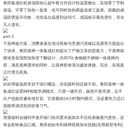
奥田集成灶机身顶部知心超年夜分控设计恒温置物台，实现零丁节制
保温。可零丁加热一盘菜，也可同时加热两盘或者三盘菜。搭载的感
温防烫提示功效，当恒温台温度到达55℃，感温标示最先变红，安全
又人道化。
part.3
于蒸烤箱方面，消费者基在清洁死角与烹调污渍难以洗濯等方面提出
了诉求。奥田蒸烤一体集成灶则提出了产物立异的思索力，于蒸烤箱
模块首创顶部加热管下翻设计，共同70L食物级不锈钢一体蒸烤内
胆，满意蒸烤需求的同时，让蒸烤腔体清洁越发便捷、完全，实现真
正打理无死角。
好好用饭虽然常挂于咱们嘴边，但实践时却迟疑不前。奥田蒸烤一体
集成灶设置8种智能烹调模式，只需一键开启，纵然不善烹调，足不
出户也能尝遍各地甘旨。它搭载的24小时预约模式，没必要吃力忌口
就能养成优良的饮食习气。
用蒸箱时会碰到半途开箱门给内置水箱加水不仅轻易被蒸汽烫伤，还
有会影响食品口感。奥田创始专利蒸烤双模加水技能(实用新型专利)