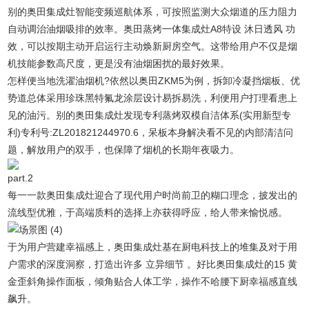
别的奥田集成灶智能变频巡航体系，可按照监测大众烟道的压力阻力
自动调治油烟吸排的效率。奥田蒸烤一体集成灶A8特设 沐日透风 功
效，可以按期主动开启运行主动焕新厨房空气。这带给用户不仅是烟
机技能参数高尺度，更是没有油烟困扰的最好效果。
怎样便当地洗濯油烟机?依然以奥田ZKM5为例，拆卸冷凝挡烟板、优
势道总体采用珍珠黑特氟龙涂层设计易拆易洗，利便用户打理看患上
见的油污。别的奥田集成灶发现专利蒸烤双模自洁体系(实用新型专
利)专利号:ZL201821244970.6，呆板本身解决看不见的内部清洁问
题，解放用户的双手，也保障了烟机的长期年夜吸力。
part.2
每一一款奥田集成灶迎合了现代用户时尚前卫的糊口理念，披发出的
流线型优雅，于高端质料的选择上亦获得呼应，给人带来愉悦感。
于为用户营建幸福感上，奥田集成灶基在厨电科技上的堆集及对于用
户需求的深度洞察，打造出许多 立异细节 。好比奥田集成灶的15 黄
金歪斜角操作面板，倾角贴合人体工学，操作不哈腰下厨幸福感直线
飙升。