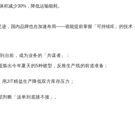
体积减少30%，降低运输能耗。
碳足迹，国内品牌也在加速布局——谁能提前掌握「可持续IE」的技
走到台前，成为业务的「共谋者」：
提炼出今年夏天的5种裙型，反推生产线的前道准备；
，用JIT精益生产降低双方库存压力；
层判断「这单到底接不接」。